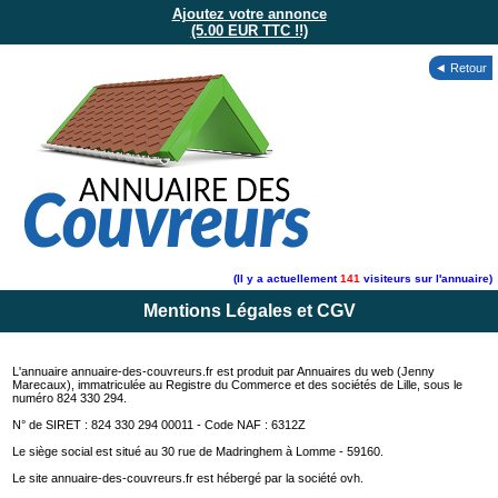
Ajoutez votre annonce
(5.00 EUR TTC !!)
◄ Retour
(Il y a actuellement
141
visiteurs sur l'annuaire)
Mentions Légales et CGV
L'annuaire annuaire-des-couvreurs.fr est produit par Annuaires du web (Jenny
Marecaux), immatriculée au Registre du Commerce et des sociétés de Lille, sous le
numéro 824 330 294.
N° de SIRET : 824 330 294 00011 - Code NAF : 6312Z
Le siège social est situé au 30 rue de Madringhem à Lomme - 59160.
Le site annuaire-des-couvreurs.fr est hébergé par la société ovh.