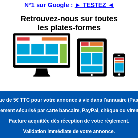
N°1 sur Google :
► TESTEZ ◄
Retrouvez-nous sur toutes
les plates-formes
e de 5€ TTC pour votre annonce à vie dans l'annuaire (Pa
ement sécurisé par carte bancaire, PayPal, chèque ou vire
Facture acquittée dès réception de votre règlement.
Validation immédiate de votre annonce.