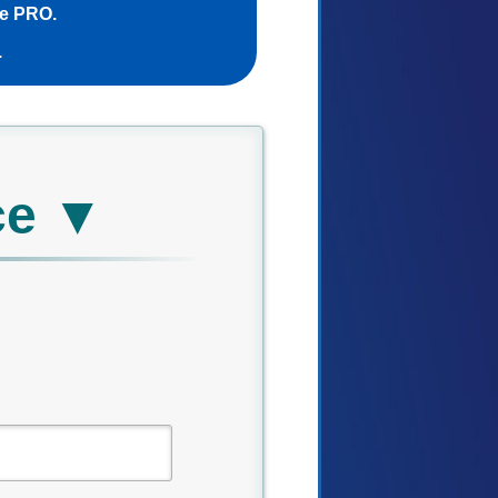
ce PRO.
.
ce ▼