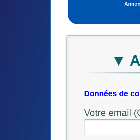
Annonc
▼ A
Données de con
Votre email (