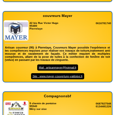
couvreurs Mayer
42 bis Rue Victor Hugo
0616781740
95480
Pierrelaye
Artisan couvreur (95) à Pierrelaye, Couvreurs Mayer possède l’expérience et
les compétences requises pour réaliser vos travaux de toiture,traitement anti
mousse et de ravalement de façade. Ce métier requiert de multiples
compétences, allant de la pose de tuiles à la confection de fenêtre de toit
(velux) en passant par les travaux de zinguerie.
Mail : artisanmayer@hotmail.fr
Site : www.mayer-couverture-valdoise.fr
Compagnonsbf
9 chemin de pontoise
0687927548
95540
0134481226
Méry sur oise