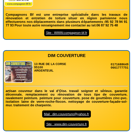
Compagnons Bf est une entreprise spécialisée dans les travaux de
rénovation et entretien de toiture situer en région parisienne nous
effectuerons nos déplacements dans plusieurs départements :95 92 78 94 91
77 93 Pour toute autre renseignement me contacter au tel:06 87 92 75 48
Site : WWW.compagnon-bf.fr
DIM COUVERTURE
13 RUE DE LA CORSE
0171688649
95100
0661777751
ARGENTEUIL
artisan couvreur dans le val d'Oise. travail soigner et sérieux. garantie
décennale. remplacement ou rénovation de tous tipe de couverture.
ravalement peinture. peinture pour couverture. pose de gouttières zinc-pvc.
isolation laine de verre-roche-flocon. nettoyage de couverture-façade-sol-
mur. traitement de charpente.
Mail : dim.couverture@yahoo.fr
Site : www.dim-couverture.fr