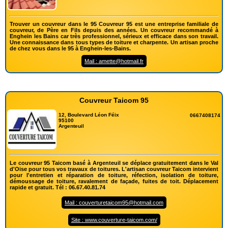
Trouver un couvreur dans le 95 Couvreur 95 est une entreprise familiale de
couvreur, de Père en Fils depuis des années. Un couvreur recommandé à
Enghein les Bains car très professionnel, sérieux et efficace dans son travail.
Une connaissance dans tous types de toiture et charpente. Un artisan proche
de chez vous dans le 95 à Enghein-les-Bains.
Mail : amette@hotmail.fr
Couvreur Taicom 95
12, Boulevard Léon Féix
0667408174
95100
Argenteuil
Le couvreur 95 Taicom basé à Argenteuil se déplace gratuitement dans le Val
d'Oise pour tous vos travaux de toitures. L'artisan couvreur Taicom intervient
pour l'entretien et réparation de toiture, réfection, isolation de toiture,
démoussage de toiture, ravalement de façade, fuites de toit. Déplacement
rapide et gratuit. Tél : 06.67.40.81.74
Mail : couverturetaicom95@hotmail.com
Site : www.couverture-taicom.com/