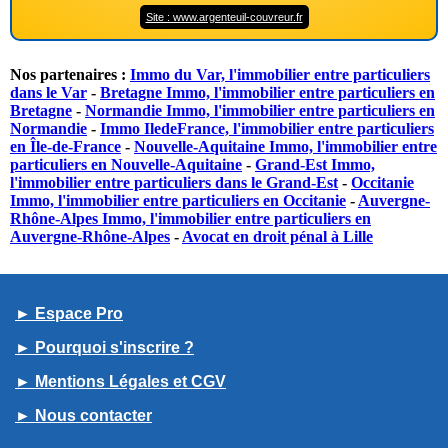
Site : www.argenteuil-couvreur.fr
Nos partenaires :
Immo du Var, l'immobilier entre particuliers
dans le Var
-
Bretagne Immo, l'immobilier entre particuliers en
Bretagne
-
Normandie Immo, l'immobilier entre particuliers en
Normandie
-
Immo IledeFrance, l'immobilier entre particuliers
en Île-de-France
-
Nouvelle-Aquitaine Immo, l'immobilier entre
particuliers en Nouvelle-Aquitaine
-
Grand-Est Immo,
l'immobilier entre particuliers dans le Grand-Est
-
Occitanie
Immo, l'immobilier entre particuliers en Occitanie
-
Auvergne-
Rhône-Alpes Immo, l'immobilier entre particuliers en
Auvergne-Rhône-Alpes
-
Avocat en droit pénal à Lille
► Espace Pro
► Pourquoi s'inscrire ?
► Mentions Légales et CGV
► Nous contacter