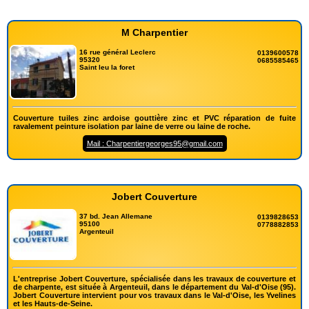
M Charpentier
16 rue général Leclerc
0139600578
95320
0685585465
Saint leu la foret
Couverture tuiles zinc ardoise gouttière zinc et PVC réparation de fuite
ravalement peinture isolation par laine de verre ou laine de roche.
Mail : Charpentiergeorges95@gmail.com
Jobert Couverture
37 bd. Jean Allemane
0139828653
95100
0778882853
Argenteuil
L'entreprise Jobert Couverture, spécialisée dans les travaux de couverture et
de charpente, est située à Argenteuil, dans le département du Val-d'Oise (95).
Jobert Couverture intervient pour vos travaux dans le Val-d'Oise, les Yvelines
et les Hauts-de-Seine.