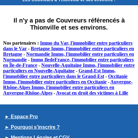
Il n'y a pas de Couvreurs référencés à
Thionville et ses environs.
Nos partenaires :
Immo du Var, l'immobilier entre particuliers
dans le Var
-
Bretagne Immo, l'immobilier entre particuliers en
Bretagne
-
Normandie Immo, l'immobilier entre particuliers en
Normandie
-
Immo IledeFrance, l'immobilier entre particuliers
en Île-de-France
-
Nouvelle-Aquitaine Immo, l'immobilier entre
particuliers en Nouvelle-Aquitaine
-
Grand-Est Immo,
l'immobilier entre particuliers dans le Grand-Est
-
Occitanie
Immo, l'immobilier entre particuliers en Occitanie
-
Auvergne-
Rhône-Alpes Immo, l'immobilier entre particuliers en
Auvergne-Rhône-Alpes
-
Avocat en droit des victimes à Lille
► Espace Pro
► Pourquoi s'inscrire ?
► Mentions Légales et CGV