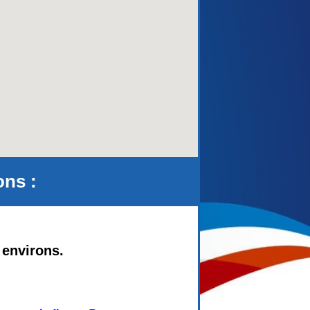
aca)
ons :
 environs.