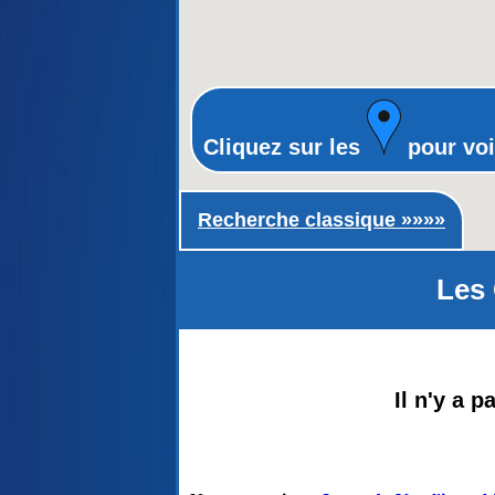
Cliquez sur les
pour voi
Recherche classique ►
Recherche classique »»»»
Les 
Il n'y a 