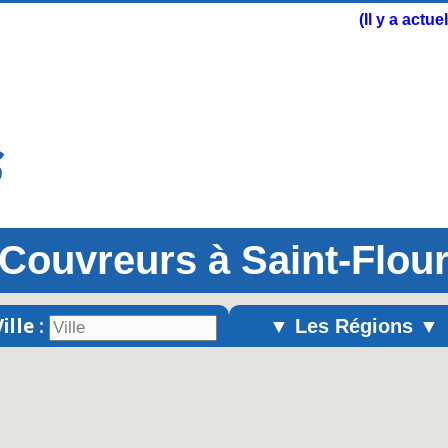
(Il y a actu
Couvreurs à Saint-Flou
ille :
▼ Les Régions ▼
Alsace
Aquitaine
Auvergne