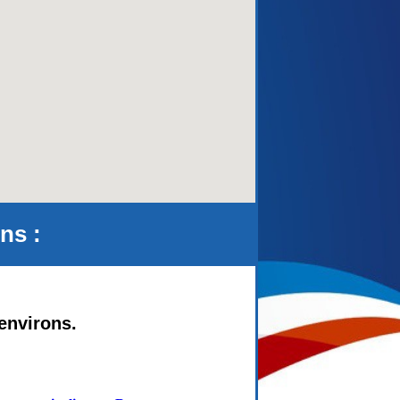
aca)
ns :
environs.