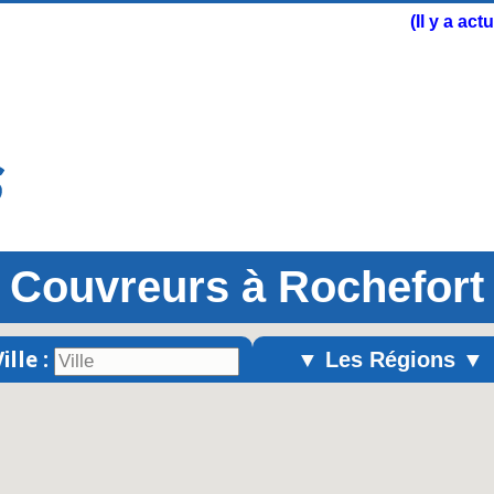
(Il y a ac
Couvreurs à Rochefort
ille :
▼ Les Régions ▼
Alsace
Aquitaine
Auvergne