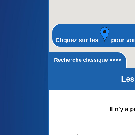
Cliquez sur les
pour voi
Recherche classique ►
Recherche classique »»»»
Les
Il n'y a