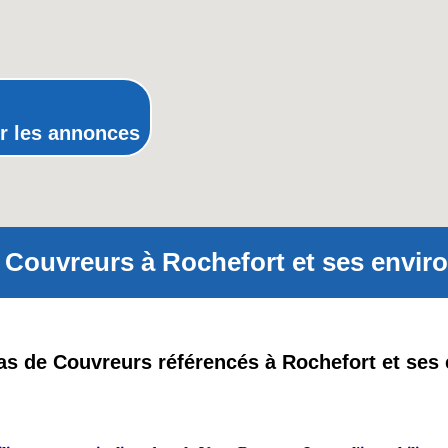
Poitou-Charentes
Provence-Alpes-Côte-d'Azur(p
Rhône-Alpes
r les annonces
 Couvreurs à Rochefort et ses enviro
 pas de Couvreurs référencés à Rochefort et ses 