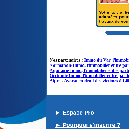
Votre toit a b
adaptées pour 
travaux de couv
Nos partenaires :
Immo du Var, l'immobil
Normandie Immo, l'immobilier entre par
Aquitaine Immo, l'immobilier entre parti
Occitanie Immo, l'immobilier entre partic
Alpes
-
Avocat en droit des victimes à Lil
► Espace Pro
► Pourquoi s'inscrire ?