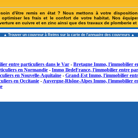
esoin d'être remis en état ? Nous mettons à votre dispositio
optimiser les frais et le confort de votre habitat. Nos équipe
erture en cuivre et en zinc ainsi que des travaux de plomberie et 
▲ Trouver un
couvreur à Reims
sur la carte de l'annuaire des couvreurs ▲
ier entre particuliers dans le Var
-
Bretagne Immo, l'immobilier en
ticuliers en Normandie
-
Immo IledeFrance, l'immobilier entre part
culiers en Nouvelle-Aquitaine
-
Grand-Est Immo, l'immobilier entr
uliers en Occitanie
-
Auvergne-Rhône-Alpes Immo, l'immobilier en
le