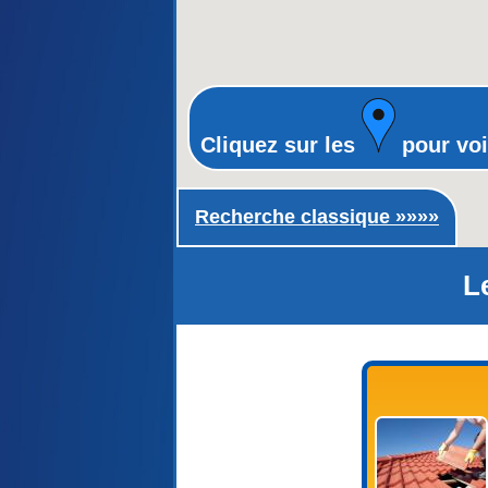
Cliquez sur les
pour voi
Recherche classique ►
Recherche classique »»»»
L