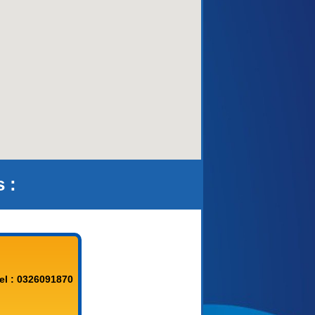
aca)
 :
el : 0326091870