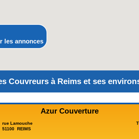
Poitou-Charentes
Provence-Alpes-Côte-d'Azur(p
Rhône-Alpes
r les annonces
es Couvreurs à Reims et ses environs
Azur Couverture
rue Lamouche
T
51100
REIMS