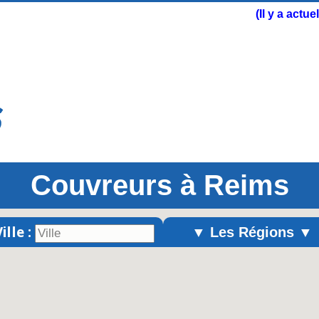
(Il y a actu
Couvreurs à Reims
ille :
▼ Les Régions ▼
Alsace
Aquitaine
Auvergne