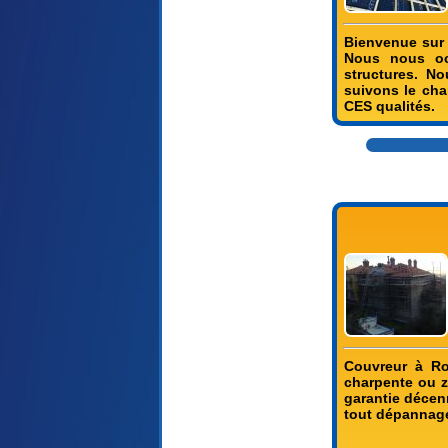
Bienvenue sur l
Nous nous oc
structures. N
suivons le cha
CES qualités.
Couvreur à Roq
charpente ou z
garantie décenn
tout dépannage