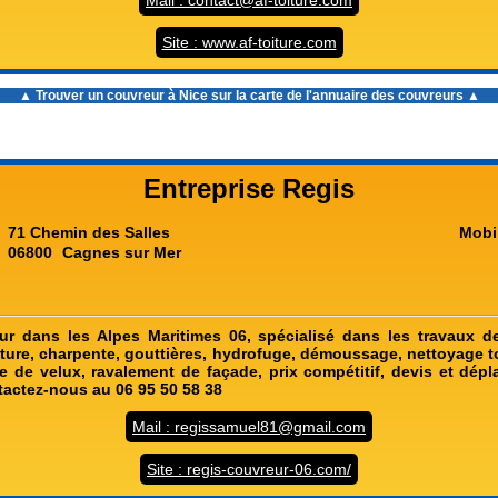
Mail : contact@af-toiture.com
Site : www.af-toiture.com
▲ Trouver un
couvreur à Nice
sur la carte de l'annuaire des couvreurs ▲
Entreprise Regis
71 Chemin des Salles
Mobi
06800
Cagnes sur Mer
ur dans les Alpes Maritimes 06, spécialisé dans les travaux d
iture, charpente, gouttières, hydrofuge, démoussage, nettoyage to
se de velux, ravalement de façade, prix compétitif, devis et dépl
tactez-nous au 06 95 50 58 38
Mail : regissamuel81@gmail.com
Site : regis-couvreur-06.com/