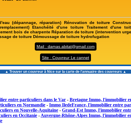
 d'eau (dépannage, réparation) Rénovation de toiture Construc
 remplacement) Etanchéité d'une toiture Traitement d'une toit
tement bois de charpente Réparation de toiture (intervention urge
assage de toiture Démoussage de toiture hydrofugation
Mail : damas.abitat@gmail.com
Site : Couvreur Le cannet
▲ Trouver un
couvreur à Nice
sur la carte de l'annuaire des couvreurs ▲
ier entre particuliers dans le Var
-
Bretagne Immo, l'immobilier en
ticuliers en Normandie
-
Immo IledeFrance, l'immobilier entre part
culiers en Nouvelle-Aquitaine
-
Grand-Est Immo, l'immobilier entr
uliers en Occitanie
-
Auvergne-Rhône-Alpes Immo, l'immobilier en
le