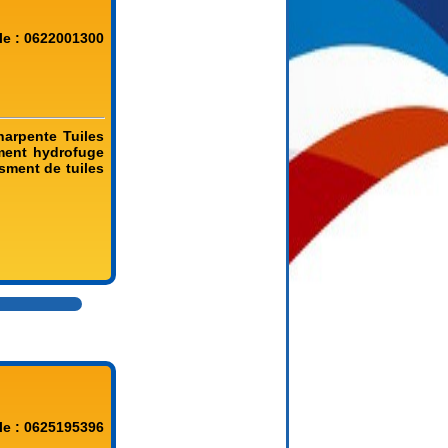
le : 0622001300
harpente Tuiles
ement hydrofuge
esment de tuiles
le : 0625195396