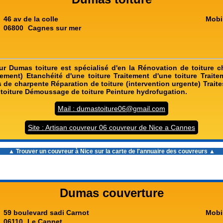
46 av de la colle
Mobi
06800
Cagnes sur mer
ur Dumas toiture est spécialisé d'en la Rénovation de toiture c
ement) Etanchéité d'une toiture Traitement d'une toiture Trait
 de charpente Réparation de toiture (intervention urgente) Trait
toiture Démoussage de toiture Peinture hydrofugation.
Mail : dumastoiture06@gmail.com
Site : Artisan couvreur 06 couvreur de Nice a Cannes
▲ Trouver un
couvreur à Nice
sur la carte de l'annuaire des couvreurs ▲
Dumas couverture
59 boulevard sadi Carnot
Mobi
06110
Le Cannet