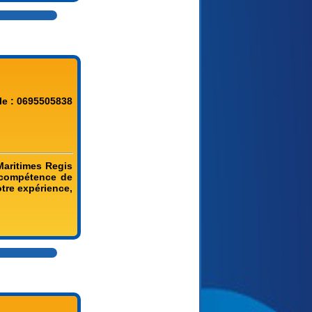
le : 0695505838
Maritimes Regis
e compétence de
otre expérience,