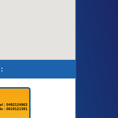
aca)
:
el : 0492124963
le : 0619121391