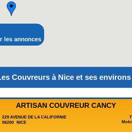
Poitou-Charentes
Provence-Alpes-Côte-d'Azur(p
Rhône-Alpes
r les annonces
Les Couvreurs à Nice et ses environs 
ARTISAN COUVREUR CANCY
229 AVENUE DE LA CALIFORNIE
T
Mobi
06200
NICE