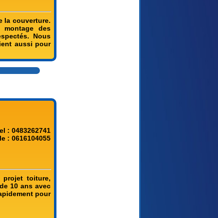
e la couverture.
u montage des
espectés. Nous
ient aussi pour
el : 0483262741
le : 0616104055
projet toiture,
 de 10 ans avec
 rapidement pour