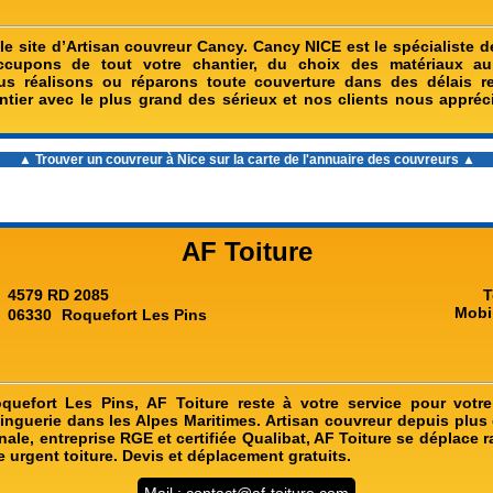
e site d’Artisan couvreur Cancy. Cancy NICE est le spécialiste d
cupons de tout votre chantier, du choix des matériaux a
ous réalisons ou réparons toute couverture dans des délais r
ntier avec le plus grand des sérieux et nos clients nous appréc
▲ Trouver un
couvreur à Nice
sur la carte de l'annuaire des couvreurs ▲
AF Toiture
4579 RD 2085
T
Mobi
06330
Roquefort Les Pins
uefort Les Pins, AF Toiture reste à votre service pour votre 
inguerie dans les Alpes Maritimes. Artisan couvreur depuis plus
ale, entreprise RGE et certifiée Qualibat, AF Toiture se déplace
 urgent toiture. Devis et déplacement gratuits.