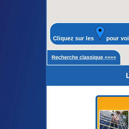
Cliquez sur les
pour voi
Recherche classique ►
Recherche classique »»»»