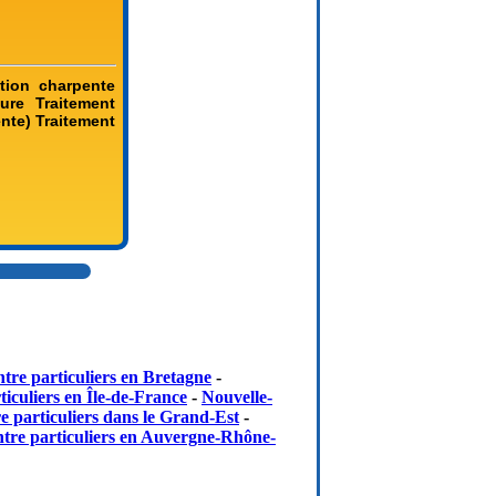
tion charpente
ure Traitement
nte) Traitement
tre particuliers en Bretagne
-
iculiers en Île-de-France
-
Nouvelle-
e particuliers dans le Grand-Est
-
tre particuliers en Auvergne-Rhône-