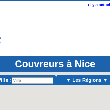
(Il y a actu
Couvreurs à Nice
ille :
▼ Les Régions ▼
Alsace
Aquitaine
Auvergne