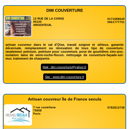
DIM COUVERTURE
13 RUE DE LA CORSE
0171688649
95100
0661777751
ARGENTEUIL
artisan couvreur dans le val d'Oise. travail soigner et sérieux. garantie
décennale. remplacement ou rénovation de tous tipe de couverture.
ravalement peinture. peinture pour couverture. pose de gouttières zinc-pvc.
isolation laine de verre-roche-flocon. nettoyage de couverture-façade-sol-
mur. traitement de charpente.
Mail : dim.couverture@yahoo.fr
Site : www.dim-couverture.fr
Artisan couvreur île de France secula
7 rue castellane
0782813738
75008
Paris