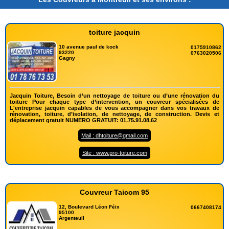
toiture jacquin
10 avenue paul de kock
0175910862
93220
0763020506
Gagny
Jacquin Toiture, Besoin d’un nettoyage de toiture ou d’une rénovation du
toiture Pour chaque type d’intervention, un couvreur spécialisées de
L'entreprise jacquin capables de vous accompagner dans vos travaux de
rénovation, toiture, d’isolation, de nettoyage, de construction. Devis et
déplacement gratuit NUMERO GRATUIT: 01.75.91.08.62
Mail : dhtoiture@gmail.com
Site : www.pro-toiture.com
Couvreur Taicom 95
12, Boulevard Léon Féix
0667408174
95100
Argenteuil