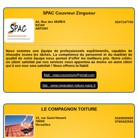
SPAC Couvreur Zingueur
44, Rue des MURES
3637147706
92160
ANTONY
Nous sommes une équipe de professionnels expérimentés, capables de
résoudre toutes les tâches. La compétence du personnel et du matériel de
qualité de notre équipe nous permet d'offrir les meilleurs prix. Notre crédo:
un client satisfait par nos services nous apportera au moins un autre client
qui à son tour sera satisfait ! Nous offrons la fiabili
Mail : spaccouverture@gmail.com
Site : www.reparation-toiture-paris.fr
LE COMPAGNON TOITURE
13, rue Saint Honoré
0160839929
78000
0760442943
Versailles