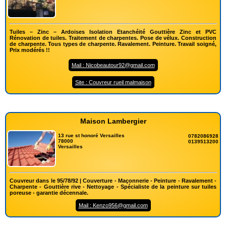
Tuiles – Zinc – Ardoises Isolation Etanchéité Gouttière Zinc et PVC
Rénovation de tuiles. Traitement de charpentes. Pose de vélux. Construction
de charpente. Tous types de charpente. Ravalement. Peinture. Travail soigné,
Prix modérés !!
Mail : Nicobeautour92@gmail.com
Site : Couvreur rueil malmaison
Maison Lambergier
13 rue st honoré Versailles
0782086928
78000
0139513200
Versailles
Couvreur dans le 95/78/92 | Couverture - Maçonnerie - Peinture - Ravalement -
Charpente - Gouttière rive - Nettoyage - Spécialiste de la peinture sur tuiles
poreuse - garantie décennale.
Mail : Kenzo956@gmail.com