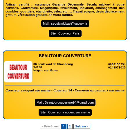
Artisan certifié , assurance Garantie Décennale. Secula mickael à votre
services. Couverture, Maçonnerie, ravalement, isolation, aménagement des
combles, gouttière, étanchéité, vélux etc .... Travail soigné, devis déplacement
gratuit. Vérification gratuite de votre toiture.
Mail : seculamickael@outlook.fr
Site : Couvreur Paris
BEAUTOUR COUVERTURE
36 boulevard de Strasbourg
0688150294
94130
0143978035
Nogent sur Marne
Couvreur a nogent sur marne - Couvreur 94 - Couvreur au peurreux sur marne
-
Mail : Beautourcouverture94@gmail.com
Site : Couvreur a nogent sur marne
« Précédent
1
2
Suivant »