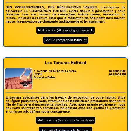
DES PROFESSIONNELS, DES RÉALISATIONS VARIÉES, L'entreprise de
couverture LE COMPAGNON TOITURE, existe depuis 4 générations ; nous
réalisons tous vos travaux de couverture, toiture neuve, rénovation de
toiture, isolation de toiture ainsi que la réalisation de charpente bois maison
neuve, la rénovation de charpente traditionnelle et le ravalement.
Mail : contact@le-compagnon-toiture.fr
Site : le-compagnon-toiture.fr/
Les Toitures Helfried
5, avenue du Général Leclerc
0146646563
92340
0645906258
Bourg-La-Reine
Entreprise spécialisée dans les travaux de rénovation de votre habitat. Situé
en région parisienne, nous effectuons de nombreuses prestations dans toute
l'Ile de France et départements proches. Avec notre grande expérience, nous
pourrons satisfaire vos demandes rapidement avec une qualité de prestation
et un juste prix défiant toute concurrence.
Mail : contact@les-toitures-helfried.com
Site : www.les-toitures-helfried.com