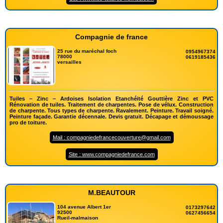
Compagnie de france
25 rue du maréchal foch
0954967374
78000
0619185436
versailles
Tuiles – Zinc – Ardoises Isolation Etanchéité Gouttière Zinc et PVC
Rénovation de tuiles. Traitement de charpentes. Pose de vélux. Construction
de charpente. Tous types de charpente. Ravalement. Peinture. Travail soigné.
Peinture façade. Garantie décennale. Devis gratuit. Décapage et démoussage
pro de toiture.
Mail : compagniedefrancecouverture@gmail.com
Site : www.compagniedefrance.com
M.BEAUTOUR
104 avenue Albert 1er
0173297642
92500
0627456654
Rueil-malmaison