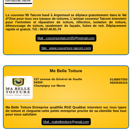
Le couvreur 95 Taicom basé à Argenteuil se déplace gratuitement dans le Val
d'Oise pour tous vos travaux de toitures. L'artisan couvreur Taicom intervient
pour l'entretien et réparation de toiture, réfection, isolation de toiture,
démoussage de toiture, ravalement de façade, fuites de toit. Déplacement
rapide et gratuit. Tél : 06.67.40.81.74
Mail : couverturetaicom95@hotmail.com
Site : www.couverture-taicom.com/
Me Belle Toiture
127 avenue du Général de Gaulle
0148807550
94500
0683646416
Champigny sur Marne
Ma Belle Toiture Entreprise qualifiée RGE Qualibat intervient sur tous types
de toiture et zinguerie cette petite entreprise proche de sa clientèle fera tout
pour vous satisfaire
Mail : mabelletoiture@gmail.com