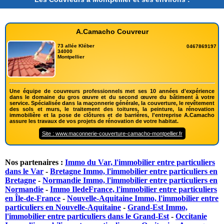
A.Camacho Couvreur
73 allée Kléber
0467869197
34000
Montpellier
Une équipe de couvreurs professionnels met ses 10 années d'expérience
dans le domaine du gros œuvre et du second œuvre du bâtiment à votre
service. Spécialisée dans la maçonnerie générale, la couverture, le revêtement
des sols et murs, le traitement des toitures, la peinture, la rénovation
immobilière et la pose de clôtures et de barrières, l'entreprise A.Camacho
assure les travaux de vos projets de rénovation de votre habitat.
Site : www.maconnerie-couverture-camacho-montpellier.fr
Nos partenaires :
Immo du Var, l'immobilier entre particuliers
dans le Var
-
Bretagne Immo, l'immobilier entre particuliers en
Bretagne
-
Normandie Immo, l'immobilier entre particuliers en
Normandie
-
Immo IledeFrance, l'immobilier entre particuliers
en Île-de-France
-
Nouvelle-Aquitaine Immo, l'immobilier entre
particuliers en Nouvelle-Aquitaine
-
Grand-Est Immo,
l'immobilier entre particuliers dans le Grand-Est
-
Occitanie