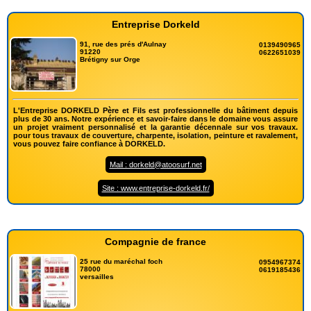
Entreprise Dorkeld
91, rue des prés d'Aulnay
0139490965
91220
0622651039
Brétigny sur Orge
L'Entreprise DORKELD Père et Fils est professionnelle du bâtiment depuis
plus de 30 ans. Notre expérience et savoir-faire dans le domaine vous assure
un projet vraiment personnalisé et la garantie décennale sur vos travaux.
pour tous travaux de couverture, charpente, isolation, peinture et ravalement,
vous pouvez faire confiance à DORKELD.
Mail : dorkeld@atoosurf.net
Site : www.entreprise-dorkeld.fr/
Compagnie de france
25 rue du maréchal foch
0954967374
78000
0619185436
versailles