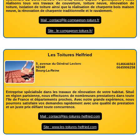
réalisons tous vos travaux de couverture, toiture neuve, rénovation de
toiture, isolation de toiture ainsi que la réalisation de charpente bois maison
neuve, la rénovation de charpente traditionnelle et le ravalement.
Mail : contact@le-compagnon-toiture.fr
Site : le-compagnon-toiture.fr/
Les Toitures Helfried
5, avenue du Général Leclerc
0146646563
92340
0645906258
Bourg-La-Reine
Entreprise spécialisée dans les travaux de rénovation de votre habitat. Situé
en région parisienne, nous effectuons de nombreuses prestations dans toute
l'Ile de France et départements proches. Avec notre grande expérience, nous
pourrons satisfaire vos demandes rapidement avec une qualité de prestation
et un juste prix défiant toute concurrence.
Mail : contact@les-toitures-helfried.com
Site : www.les-toitures-helfried.com