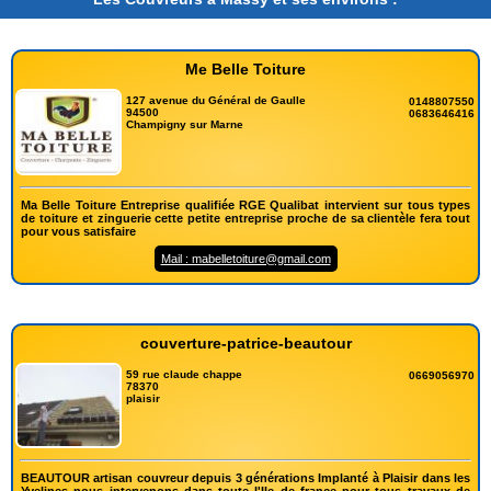
Me Belle Toiture
127 avenue du Général de Gaulle
0148807550
94500
0683646416
Champigny sur Marne
Ma Belle Toiture Entreprise qualifiée RGE Qualibat intervient sur tous types
de toiture et zinguerie cette petite entreprise proche de sa clientèle fera tout
pour vous satisfaire
Mail : mabelletoiture@gmail.com
couverture-patrice-beautour
59 rue claude chappe
0669056970
78370
plaisir
BEAUTOUR artisan couvreur depuis 3 générations Implanté à Plaisir dans les