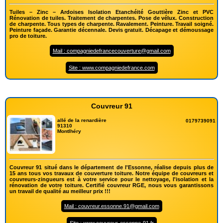
Tuiles – Zinc – Ardoises Isolation Etanchéité Gouttière Zinc et PVC
Rénovation de tuiles. Traitement de charpentes. Pose de vélux. Construction
de charpente. Tous types de charpente. Ravalement. Peinture. Travail soigné.
Peinture façade. Garantie décennale. Devis gratuit. Décapage et démoussage
pro de toiture.
Mail : compagniedefrancecouverture@gmail.com
Site : www.compagniedefrance.com
Couvreur 91
allé de la renardière
0179739091
91310
Montlhéry
Couvreur 91 situé dans le département de l'Essonne, réalise depuis plus de
15 ans tous vos travaux de couverture toiture. Notre équipe de couvreurs et
couvreurs-zingueurs est à votre service pour le nettoyage, l'isolation et la
rénovation de votre toiture. Certifié couvreur RGE, nous vous garantissons
un travail de qualité au meilleur prix !!!
Mail : couvreur.essonne.91@gmail.com