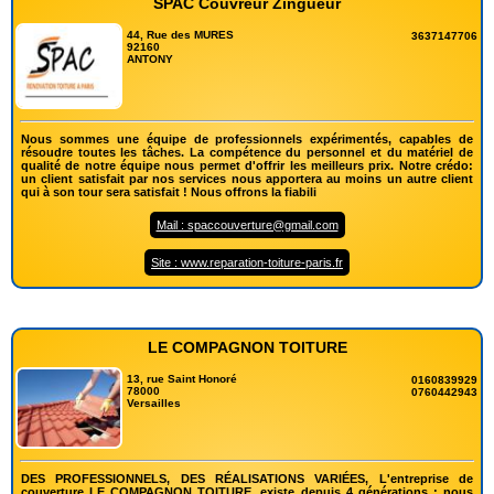
SPAC Couvreur Zingueur
44, Rue des MURES
3637147706
92160
ANTONY
Nous sommes une équipe de professionnels expérimentés, capables de
résoudre toutes les tâches. La compétence du personnel et du matériel de
qualité de notre équipe nous permet d'offrir les meilleurs prix. Notre crédo:
un client satisfait par nos services nous apportera au moins un autre client
qui à son tour sera satisfait ! Nous offrons la fiabili
Mail : spaccouverture@gmail.com
Site : www.reparation-toiture-paris.fr
LE COMPAGNON TOITURE
13, rue Saint Honoré
0160839929
78000
0760442943
Versailles
DES PROFESSIONNELS, DES RÉALISATIONS VARIÉES, L'entreprise de
couverture LE COMPAGNON TOITURE, existe depuis 4 générations ; nous