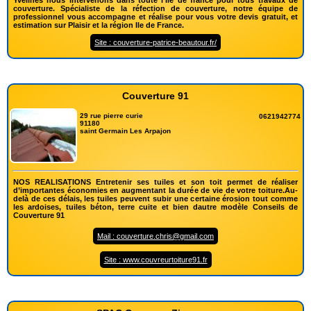
Yvelines nous intervenons dans toute l'Ile de france pour tous travaux de
couverture. Spécialiste de la réfection de couverture, notre équipe de
professionnel vous accompagne et réalise pour vous votre devis gratuit, et
estimation sur Plaisir et la région Ile de France.
Site : couverture-patrice-beautour.fr/
Couverture 91
29 rue pierre curie
0621942774
91180
saint Germain Les Arpajon
NOS REALISATIONS Entretenir ses tuiles et son toit permet de réaliser
d’importantes économies en augmentant la durée de vie de votre toiture.Au-
delà de ces délais, les tuiles peuvent subir une certaine érosion tout comme
les ardoises, tuiles béton, terre cuite et bien dautre modèle Conseils de
Couverture 91
Mail : couverture.chris@gmail.com
Site : www.couvreurtoiture91.fr