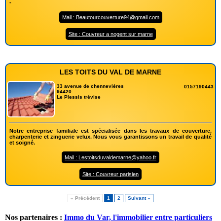
-
Mail : Beautourcouverture94@gmail.com
Site : Couvreur a nogent sur marne
LES TOITS DU VAL DE MARNE
33 avenue de chenneviéres
0157190443
94420
Le Plessis trévise
Notre entreprise familiale est spécialisée dans les travaux de couverture,
charpenterie et zinguerie velux. Nous vous garantissons un travail de qualité
et soigné.
Mail : Lestoitsduvaldemarne@yahoo.fr
Site : Couvreur parisien
« Précédent
1
2
Suivant »
Nos partenaires :
Immo du Var, l'immobilier entre particuliers