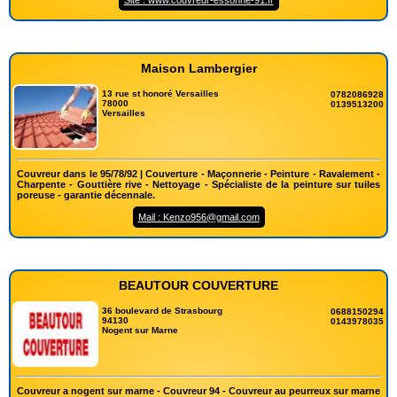
Site : www.couvreur-essonne-91.fr
Maison Lambergier
13 rue st honoré Versailles
0782086928
78000
0139513200
Versailles
Couvreur dans le 95/78/92 | Couverture - Maçonnerie - Peinture - Ravalement -
Charpente - Gouttière rive - Nettoyage - Spécialiste de la peinture sur tuiles
poreuse - garantie décennale.
Mail : Kenzo956@gmail.com
BEAUTOUR COUVERTURE
36 boulevard de Strasbourg
0688150294
94130
0143978035
Nogent sur Marne
Couvreur a nogent sur marne - Couvreur 94 - Couvreur au peurreux sur marne