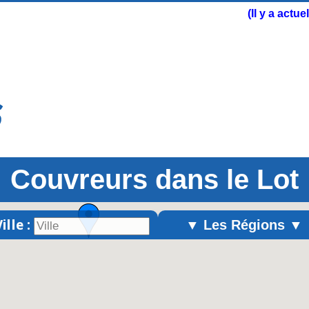
(Il y a actu
Couvreurs dans le Lot
ille :
▼ Les Régions ▼
Alsace
Aquitaine
Auvergne