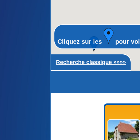
Cliquez sur les
pour voi
Recherche classique ►
Recherche classique »»»»