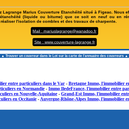
 Lagrange Marius Couverture Etanchéité situé à Figeac. Nous e
'étanchéité (liquide ou bitume) que ce soit en neuf ou en ré
éaliser l'isolation de combles et des travaux de charpente.
Mail : mariuslagrange@wanadoo.fr
Site : www.couverture-lagrange.fr
▲ Trouver un
couvreur dans le Lot
sur la carte de l'annuaire des couvreurs ▲
ier entre particuliers dans le Var
-
Bretagne Immo, l'immobilier en
ticuliers en Normandie
-
Immo IledeFrance, l'immobilier entre part
culiers en Nouvelle-Aquitaine
-
Grand-Est Immo, l'immobilier entr
uliers en Occitanie
-
Auvergne-Rhône-Alpes Immo, l'immobilier en