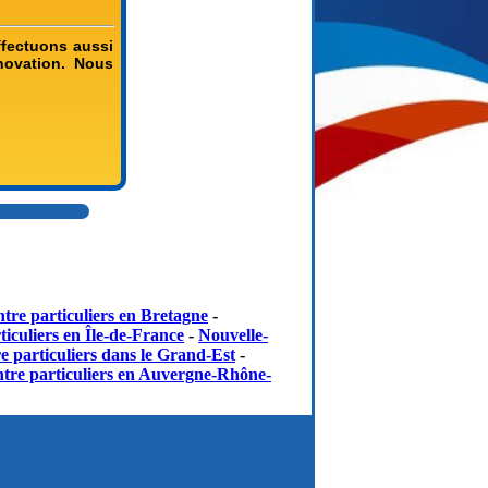
ffectuons aussi
novation. Nous
tre particuliers en Bretagne
-
iculiers en Île-de-France
-
Nouvelle-
e particuliers dans le Grand-Est
-
tre particuliers en Auvergne-Rhône-