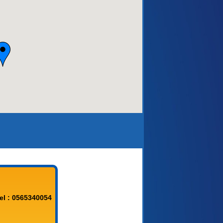
aca)
el : 0565340054