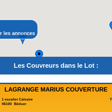
Poitou-Charentes
Provence-Alpes-Côte-d'Azur(p
Rhône-Alpes
r les annonces
Les Couvreurs dans le Lot :
LAGRANGE MARIUS COUVERTURE
1 escalier Calvaire
T
46100
Béduer