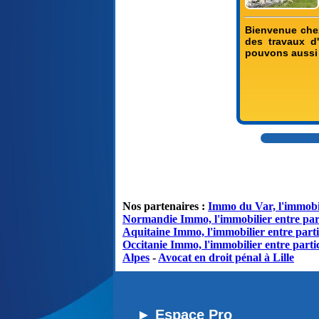
Bienvenue chez
des travaux d
pouvons aussi r
Nos partenaires :
Immo du Var, l'immobil
Normandie Immo, l'immobilier entre par
Aquitaine Immo, l'immobilier entre parti
Occitanie Immo, l'immobilier entre partic
Alpes
-
Avocat en droit pénal à Lille
► Espace Pro