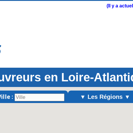
(Il y a actu
vreurs en Loire-Atlant
ille :
▼ Les Régions ▼
Alsace
Aquitaine
Auvergne