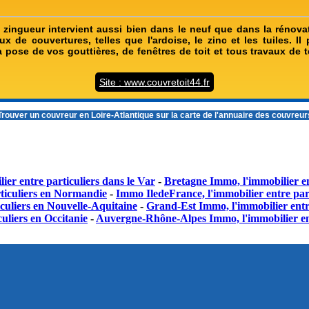
 zingueur intervient aussi bien dans le neuf que dans la rénovati
x de couvertures, telles que l'ardoise, le zinc et les tuiles. I
a pose de vos gouttières, de fenêtres de toit et tous travaux de 
Site : www.couvretoit44.fr
Trouver un
couvreur en Loire-Atlantique
sur la carte de l'annuaire des couvreu
ier entre particuliers dans le Var
-
Bretagne Immo, l'immobilier en
ticuliers en Normandie
-
Immo IledeFrance, l'immobilier entre part
culiers en Nouvelle-Aquitaine
-
Grand-Est Immo, l'immobilier entr
uliers en Occitanie
-
Auvergne-Rhône-Alpes Immo, l'immobilier en