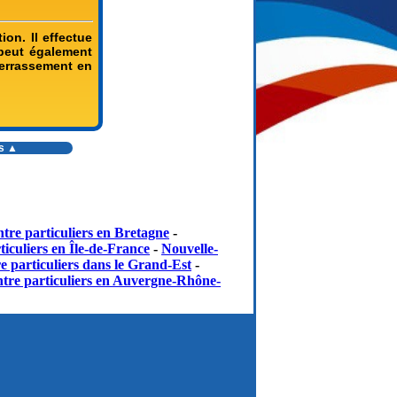
on. Il effectue
l peut également
terrassement en
rs ▲
tre particuliers en Bretagne
-
iculiers en Île-de-France
-
Nouvelle-
e particuliers dans le Grand-Est
-
tre particuliers en Auvergne-Rhône-