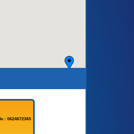
aca)
le : 0624672365