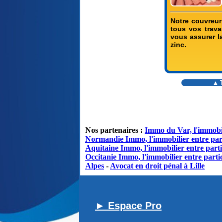
Notre couvreur
tous vos travau
vous assurer l
zinc.
▲ 
Nos partenaires :
Immo du Var, l'immobil
Normandie Immo, l'immobilier entre par
Aquitaine Immo, l'immobilier entre parti
Occitanie Immo, l'immobilier entre partic
Alpes
-
Avocat en droit pénal à Lille
► Espace Pro