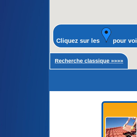
Cliquez sur les
pour voi
Recherche classique ►
Recherche classique »»»»