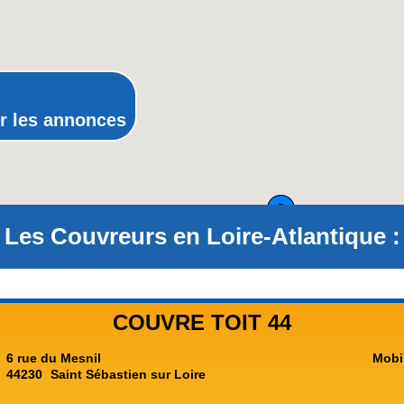
Poitou-Charentes
Provence-Alpes-Côte-d'Azur(p
Rhône-Alpes
r les annonces
Les Couvreurs en Loire-Atlantique :
COUVRE TOIT 44
6 rue du Mesnil
Mobi
44230
Saint Sébastien sur Loire