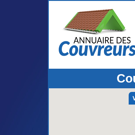
Cou
V