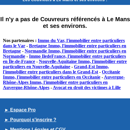
Il n'y a pas de Couvreurs référencés à Le Mans
et ses environs.
Nos partenaires :
Immo du Var, l'immobilier entre particuliers
dans le Var
-
Bretagne Immo, l'immobilier entre particuliers en
Bretagne
-
Normandie Immo, l'immobilier entre particuliers en
Normandie
-
Immo IledeFrance, l'immobilier entre particuliers
en Île-de-France
-
Nouvelle-Aquitaine Immo, l'immobilier entre
particuliers en Nouvelle-Aquitaine
-
Grand-Est Immo,
l'immobilier entre particuliers dans le Grand-Est
-
Occitanie
Immo, l'immobilier entre particuliers en Occitanie
-
Auvergne-
Rhône-Alpes Immo, l'immobilier entre particuliers en
Auvergne-Rhône-Alpes
-
Avocat en droit des victimes à Lille
► Espace Pro
► Pourquoi s'inscrire ?
► Mentions Légales et CGV