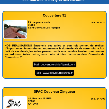
Couverture 91
29 rue pierre curie
0621942774
91180
saint Germain Les Arpajon
NOS REALISATIONS Entretenir ses tuiles et son toit permet de réaliser
d’importantes économies en augmentant la durée de vie de votre toiture.Au-
delà de ces délais, les tuiles peuvent subir une certaine érosion tout comme
les ardoises, tuiles béton, terre cuite et bien dautre modèle Conseils de
Couverture 91
Mail : couverture.chris@gmail.com
Site : www.couvreurtoiture91.fr
SPAC Couvreur Zingueur
44, Rue des MURES
3637147706
92160
ANTONY