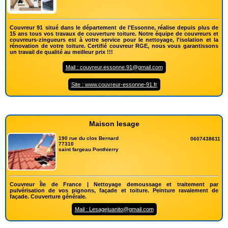
Couvreur 91 situé dans le département de l'Essonne, réalise depuis plus de
15 ans tous vos travaux de couverture toiture. Notre équipe de couvreurs et
couvreurs-zingueurs est à votre service pour le nettoyage, l'isolation et la
rénovation de votre toiture. Certifié couvreur RGE, nous vous garantissons
un travail de qualité au meilleur prix !!!
Mail : couvreur.essonne.91@gmail.com
Site : www.couvreur-essonne-91.fr
Maison lesage
190 rue du clos Bernard
0607438611
77310
saint fargeau Ponthierry
Couvreur Île de France | Nettoyage demoussage et traitement par
pulvérisation de vos pignons, façade et toiture. Peinture ravalement de
façade. Couverture générale.
Mail : Lesagejuanito@gmail.com