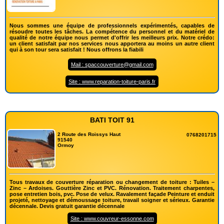
Nous sommes une équipe de professionnels expérimentés, capables de
résoudre toutes les tâches. La compétence du personnel et du matériel de
qualité de notre équipe nous permet d'offrir les meilleurs prix. Notre crédo:
un client satisfait par nos services nous apportera au moins un autre client
qui à son tour sera satisfait ! Nous offrons la fiabili
Mail : spaccouverture@gmail.com
Site : www.reparation-toiture-paris.fr
BATI TOIT 91
2 Route des Roissys Haut
0768201715
91540
Ormoy
Tous travaux de couverture réparation ou changement de toiture : Tuiles –
Zinc – Ardoises. Gouttière Zinc et PVC. Rénovation. Traitement charpentes,
pose entretien bois, pvc. Pose de velux. Ravalement façade Peinture et enduit
projeté, nettoyage et démoussage toiture, travail soigner et sérieux. Garantie
décennale. Devis gratuit garantie décennale
Site : www.couvreur-essonne.com