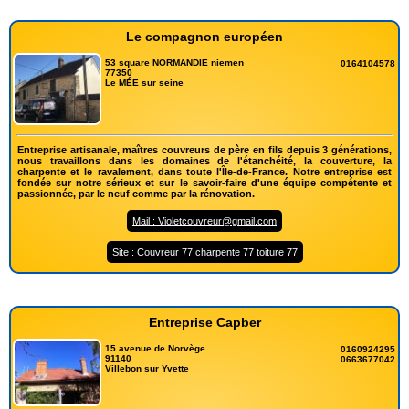
Le compagnon européen
53 square NORMANDIE niemen
0164104578
77350
Le MÉE sur seine
Entreprise artisanale, maîtres couvreurs de père en fils depuis 3 générations,
nous travaillons dans les domaines de l'étanchéité, la couverture, la
charpente et le ravalement, dans toute l'Île-de-France. Notre entreprise est
fondée sur notre sérieux et sur le savoir-faire d'une équipe compétente et
passionnée, par le neuf comme par la rénovation.
Mail : Violetcouvreur@gmail.com
Site : Couvreur 77 charpente 77 toiture 77
Entreprise Capber
15 avenue de Norvège
0160924295
91140
0663677042
Villebon sur Yvette