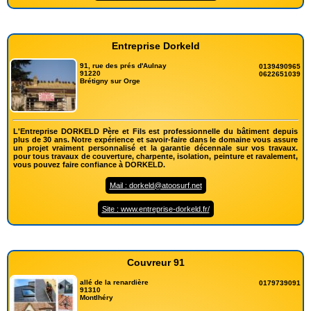
Entreprise Dorkeld
91, rue des prés d'Aulnay
0139490965
91220
0622651039
Brétigny sur Orge
L'Entreprise DORKELD Père et Fils est professionnelle du bâtiment depuis
plus de 30 ans. Notre expérience et savoir-faire dans le domaine vous assure
un projet vraiment personnalisé et la garantie décennale sur vos travaux.
pour tous travaux de couverture, charpente, isolation, peinture et ravalement,
vous pouvez faire confiance à DORKELD.
Mail : dorkeld@atoosurf.net
Site : www.entreprise-dorkeld.fr/
Couvreur 91
allé de la renardière
0179739091
91310
Montlhéry