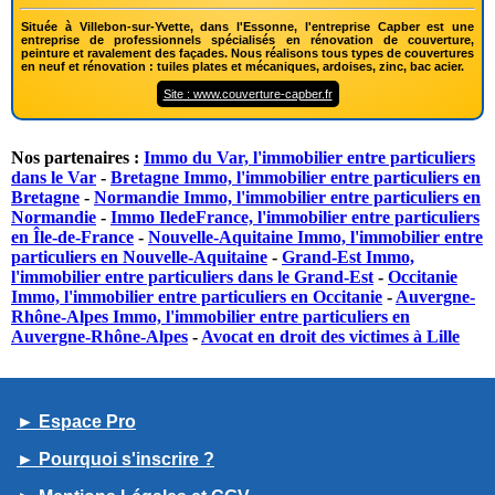
Située à Villebon-sur-Yvette, dans l'Essonne, l'entreprise Capber est une
entreprise de professionnels spécialisés en rénovation de couverture,
peinture et ravalement des façades. Nous réalisons tous types de couvertures
en neuf et rénovation : tuiles plates et mécaniques, ardoises, zinc, bac acier.
Site : www.couverture-capber.fr
Nos partenaires :
Immo du Var, l'immobilier entre particuliers
dans le Var
-
Bretagne Immo, l'immobilier entre particuliers en
Bretagne
-
Normandie Immo, l'immobilier entre particuliers en
Normandie
-
Immo IledeFrance, l'immobilier entre particuliers
en Île-de-France
-
Nouvelle-Aquitaine Immo, l'immobilier entre
particuliers en Nouvelle-Aquitaine
-
Grand-Est Immo,
l'immobilier entre particuliers dans le Grand-Est
-
Occitanie
Immo, l'immobilier entre particuliers en Occitanie
-
Auvergne-
Rhône-Alpes Immo, l'immobilier entre particuliers en
Auvergne-Rhône-Alpes
-
Avocat en droit des victimes à Lille
► Espace Pro
► Pourquoi s'inscrire ?