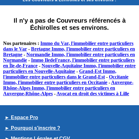
Il n'y a pas de Couvreurs référencés à
Échirolles et ses environs.
Nos partenaires :
Immo du Var, l'immobilier entre particuliers
dans le Var
-
Bretagne Immo, l'immobilier entre particuliers en
Bretagne
-
Normandie Immo, l'immobilier entre particuliers en
Normandie
-
Immo IledeFrance, l'immobilier entre particuliers
en Île-de-France
-
Nouvelle-Aquitaine Immo, l'immobilier entre
particuliers en Nouvelle-Aquitaine
-
Grand-Est Immo,
l'immobilier entre particuliers dans le Grand-Est
-
Occitanie
Immo, l'immobilier entre particuliers en Occitanie
-
Auvergne-
Rhône-Alpes Immo, l'immobilier entre particuliers en
Auvergne-Rhône-Alpes
-
Avocat en droit des victimes à Lille
► Espace Pro
► Pourquoi s'inscrire ?
► Mentions Légales et CGV