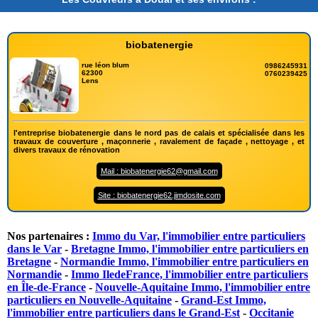
biobatenergie
rue léon blum
0986245931
62300
0760239425
Lens
l'entreprise biobatenergie dans le nord pas de calais et spécialisée dans les
travaux de couverture , maçonnerie , ravalement de façade , nettoyage , et
divers travaux de rénovation
Mail : biobatenergie62@gmail.com
Site : biobatenergie62.jimdosite.com
Nos partenaires :
Immo du Var, l'immobilier entre particuliers
dans le Var
-
Bretagne Immo, l'immobilier entre particuliers en
Bretagne
-
Normandie Immo, l'immobilier entre particuliers en
Normandie
-
Immo IledeFrance, l'immobilier entre particuliers
en Île-de-France
-
Nouvelle-Aquitaine Immo, l'immobilier entre
particuliers en Nouvelle-Aquitaine
-
Grand-Est Immo,
l'immobilier entre particuliers dans le Grand-Est
-
Occitanie