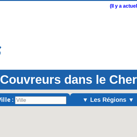
(Il y a actu
Couvreurs dans le Cher
ille :
▼ Les Régions ▼
Alsace
Aquitaine
Auvergne