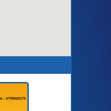
aca)
le : 0755620175