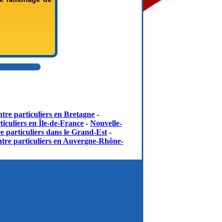
▲
tre particuliers en Bretagne
-
iculiers en Île-de-France
-
Nouvelle-
e particuliers dans le Grand-Est
-
tre particuliers en Auvergne-Rhône-