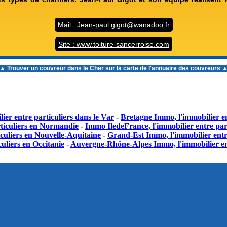
Mail : Jean-paul.gigot@wanadoo.fr
Site : www.toiture-sancerroise.com
▲ Trouver un
couvreur dans le Cher
sur la carte de l'annuaire des couvreurs 
ier entre particuliers dans le Var
-
Bretagne Immo, l'immobilier en
ticuliers en Normandie
-
Immo IledeFrance, l'immobilier entre part
culiers en Nouvelle-Aquitaine
-
Grand-Est Immo, l'immobilier entr
uliers en Occitanie
-
Auvergne-Rhône-Alpes Immo, l'immobilier en