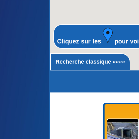
Cliquez sur les
pour voi
Recherche classique ►
Recherche classique »»»»