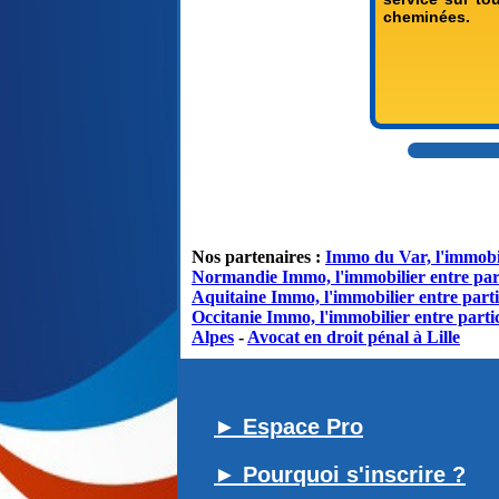
cheminées.
Nos partenaires :
Immo du Var, l'immobil
Normandie Immo, l'immobilier entre par
Aquitaine Immo, l'immobilier entre parti
Occitanie Immo, l'immobilier entre partic
Alpes
-
Avocat en droit pénal à Lille
► Espace Pro
► Pourquoi s'inscrire ?