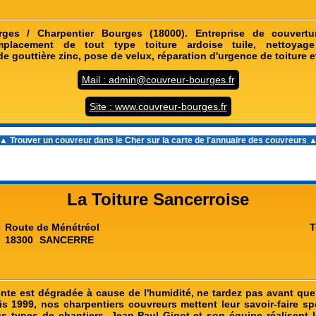
ges / Charpentier Bourges (18000). Entreprise de couvertur
emplacement de tout type toiture ardoise tuile, nettoyag
 gouttière zinc, pose de velux, réparation d'urgence de toiture e
Mail : admin@couvreur-bourges.fr
Site : www.couvreur-bourges.fr
▲ Trouver un
couvreur dans le Cher
sur la carte de l'annuaire des couvreurs 
La Toiture Sancerroise
Route de Ménétréol
T
18300
SANCERRE
ente est dégradée à cause de l'humidité, ne tardez pas avant que 
is 1999, nos charpentiers couvreurs mettent leur savoir-faire spé
us types de chantiers. Jean-Paul Gigot et son équipe réalisent