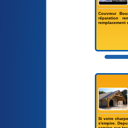
Couvreur Bour
réparation r
remplacement de
Si votre charp
s'empire. Depu
service sur to