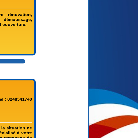
e, rénovation,
e démoussage,
t couverture.
▲
el : 0248541740
la situation ne
cialisé à votre
 le ramonage de