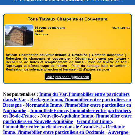
Tous Travaux Charpente et Couverture
16 route de mervans
0675240187
71330
Devrouze
Artisan Charpentier couvreur installé à Devrouze ( Garantie décennale ) -
Réfection de charpente et couverture - Dépannage urgent sur toiture -
Recherche de fuites et remplacement de tuiles - Pose de fenêtre de toit -
Nettoyage et démoussage de toiture - Pose de bardage bois et lambris -
Réalisation de solivage, plancher et terrasse - Et d'autres services
Mail : joris.noe71@gmail.com
Nos partenaires :
Immo du Var, l'immobilier entre particuliers
dans le Var
-
Bretagne Immo, l'immobilier entre particuliers en
Bretagne
-
Normandie Immo, l'immobilier entre particuliers en
Normandie
-
Immo IledeFrance, l'immobilier entre particuliers
en Île-de-France
-
Nouvelle-Aquitaine Immo, l'immobilier entre
particuliers en Nouvelle-Aquitaine
-
Grand-Est Immo,
l'immobilier entre particuliers dans le Grand-Est
-
Occitanie
Immo, l'immobilier entre particuliers en Occitanie
-
Auvergne-