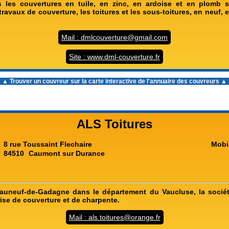
s les couvertures en tuile, en zinc, en ardoise et en plomb s
travaux de couverture, les toitures et les sous-toitures, en neuf, 
Mail : dmlcouverture@gmail.com
Site : www.dml-couverture.fr
▲ Trouver un couvreur sur la carte interactive de l'
annuaire des couvreurs
▲
ALS Toitures
8 rue Toussaint Flechaire
Mobi
84510
Caumont sur Durance
eauneuf-de-Gadagne dans le département du Vaucluse, la sociét
ise de couverture et de charpente.
Mail : als.toitures@orange.fr