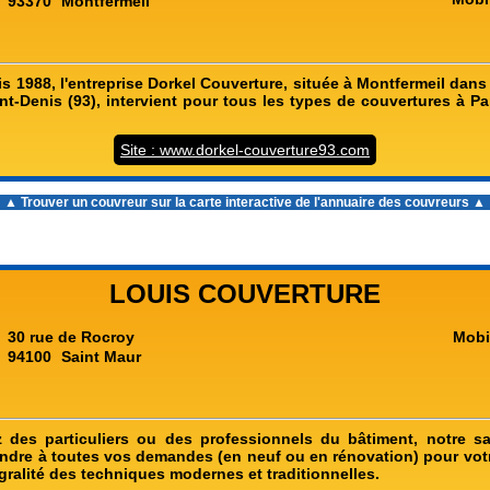
93370
Montfermeil
s 1988, l'entreprise Dorkel Couverture, située à Montfermeil dans
nt-Denis (93), intervient pour tous les types de couvertures à Par
Site : www.dorkel-couverture93.com
▲ Trouver un couvreur sur la carte interactive de l'
annuaire des couvreurs
▲
LOUIS COUVERTURE
30 rue de Rocroy
Mobi
94100
Saint Maur
des particuliers ou des professionnels du bâtiment, notre sa
ndre à toutes vos demandes (en neuf ou en rénovation) pour votr
gralité des techniques modernes et traditionnelles.