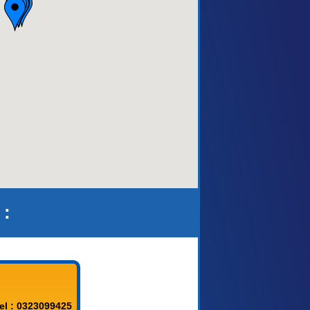
aca)
 :
el : 0323099425