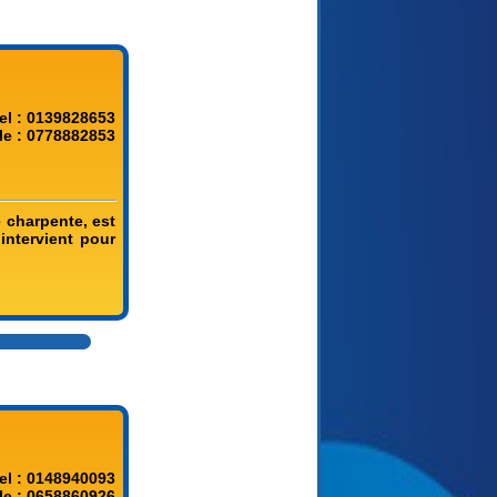
el : 0139828653
le : 0778882853
e charpente, est
intervient pour
el : 0148940093
le : 0658860926