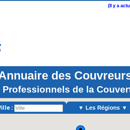
(Il y a ac
Annuaire des Couvreur
 Professionnels de la Couver
ille :
▼ Les Régions ▼
Alsace
Aquitaine