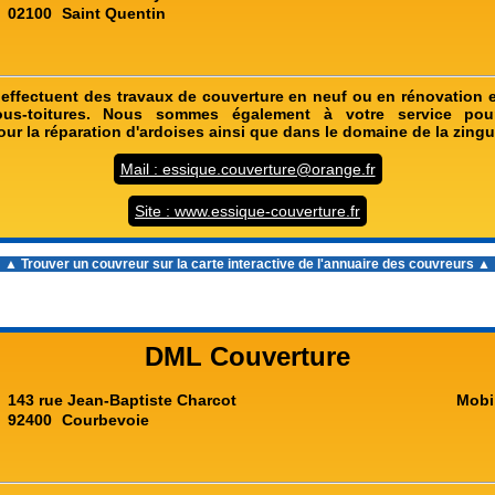
02100
Saint Quentin
effectuent des travaux de couverture en neuf ou en rénovation e
sous-toitures. Nous sommes également à votre service pou
our la réparation d'ardoises ainsi que dans le domaine de la zingu
Mail : essique.couverture@orange.fr
Site : www.essique-couverture.fr
▲ Trouver un couvreur sur la carte interactive de l'
annuaire des couvreurs
▲
DML Couverture
143 rue Jean-Baptiste Charcot
Mobi
92400
Courbevoie