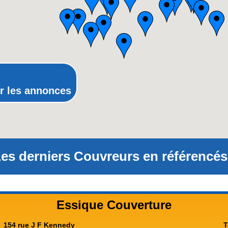
Picardie
Poitou-Charentes
Provence-Alpes-Côte-d'Azur(p
Rhône-Alpes
r les annonces
es derniers Couvreurs en référencés
Essique Couverture
154 rue J F Kennedy
T