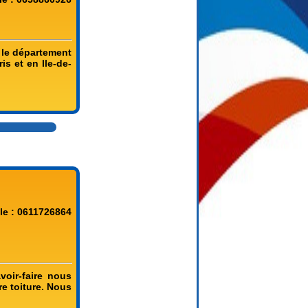
 le département
is et en Ile-de-
le : 0611726864
voir-faire nous
e toiture. Nous