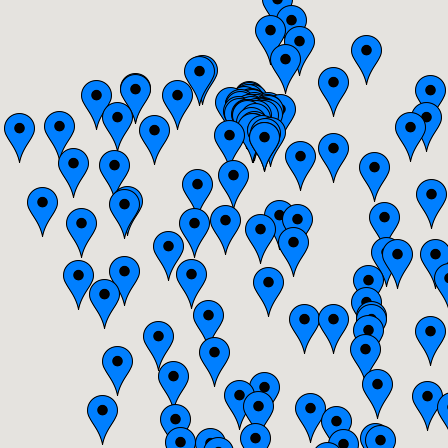
Auvergne
Basse-Normandie
Bourgogne
Bretagne
Centre
Champagne-Ardenne
Franche-Comté
Haute-Normandie
Ile-de-France
Languedoc-Roussillon
Limousin
Lorraine
Midi-Pyrénées
Nord-Pas-de-Calais
Pays-de-la-Loire