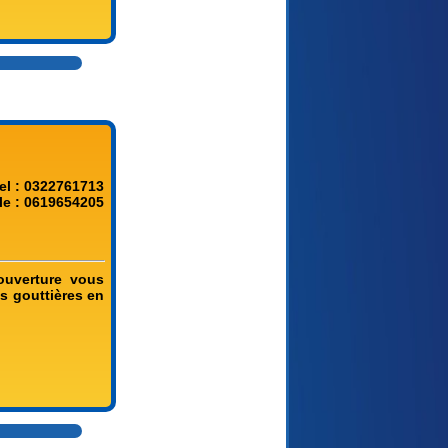
el : 0322761713
le : 0619654205
ouverture vous
os gouttières en