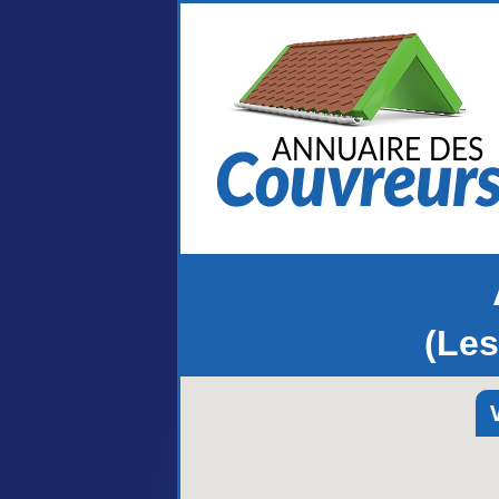
(Les
V