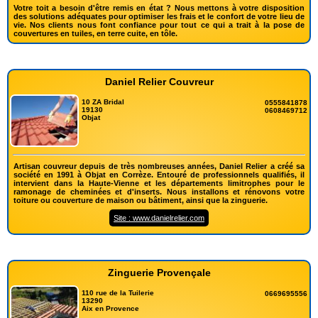
Votre toit a besoin d'être remis en état ? Nous mettons à votre disposition
des solutions adéquates pour optimiser les frais et le confort de votre lieu de
vie. Nos clients nous font confiance pour tout ce qui a trait à la pose de
couvertures en tuiles, en terre cuite, en tôle.
Daniel Relier Couvreur
10 ZA Bridal
0555841878
19130
0608469712
Objat
Artisan couvreur depuis de très nombreuses années, Daniel Relier a créé sa
société en 1991 à Objat en Corrèze. Entouré de professionnels qualifiés, il
intervient dans la Haute-Vienne et les départements limitrophes pour le
ramonage de cheminées et d'inserts. Nous installons et rénovons votre
toiture ou couverture de maison ou bâtiment, ainsi que la zinguerie.
Site : www.danielrelier.com
Zinguerie Provençale
110 rue de la Tuilerie
0669695556
13290
Aix en Provence