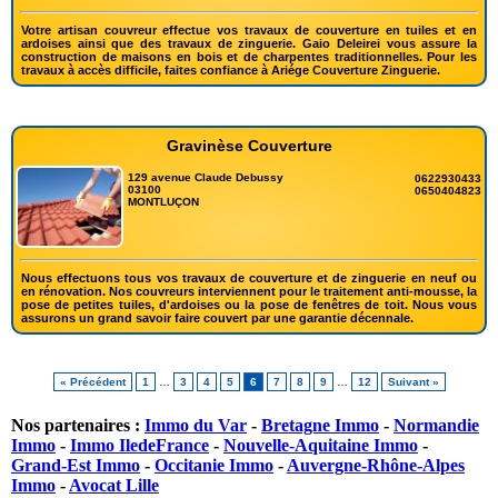
Votre artisan couvreur effectue vos travaux de couverture en tuiles et en
ardoises ainsi que des travaux de zinguerie. Gaio Deleirei vous assure la
construction de maisons en bois et de charpentes traditionnelles. Pour les
travaux à accès difficile, faites confiance à Ariége Couverture Zinguerie.
Gravinèse Couverture
129 avenue Claude Debussy
0622930433
03100
0650404823
MONTLUÇON
Nous effectuons tous vos travaux de couverture et de zinguerie en neuf ou
en rénovation. Nos couvreurs interviennent pour le traitement anti-mousse, la
pose de petites tuiles, d'ardoises ou la pose de fenêtres de toit. Nous vous
assurons un grand savoir faire couvert par une garantie décennale.
« Précédent
1
…
3
4
5
6
7
8
9
…
12
Suivant »
Nos partenaires :
Immo du Var
-
Bretagne Immo
-
Normandie
Immo
-
Immo IledeFrance
-
Nouvelle-Aquitaine Immo
-
Grand-Est Immo
-
Occitanie Immo
-
Auvergne-Rhône-Alpes
Immo
-
Avocat Lille