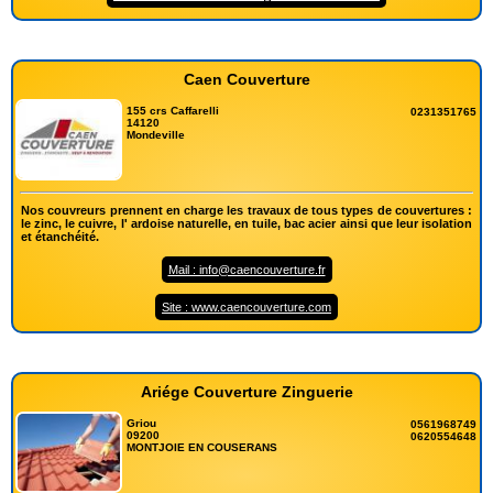
Caen Couverture
155 crs Caffarelli
0231351765
14120
Mondeville
Nos couvreurs prennent en charge les travaux de tous types de couvertures :
le zinc, le cuivre, l' ardoise naturelle, en tuile, bac acier ainsi que leur isolation
et étanchéité.
Mail : info@caencouverture.fr
Site : www.caencouverture.com
Ariége Couverture Zinguerie
Griou
0561968749
09200
0620554648
MONTJOIE EN COUSERANS